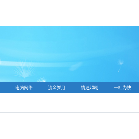
电脑网络
流金岁月
情迷越剧
一吐为快