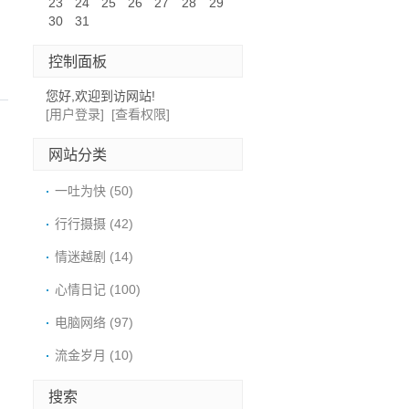
23
24
25
26
27
28
29
30
31
控制面板
您好,欢迎到访网站!
[用户登录]
[查看权限]
网站分类
一吐为快
(50)
行行摄摄
(42)
情迷越剧
(14)
心情日记
(100)
电脑网络
(97)
流金岁月
(10)
搜索