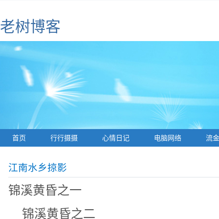
老树博客
首页
行行摄摄
心情日记
电脑网络
流
江南水乡掠影
锦溪黄昏之一
锦溪黄昏之二