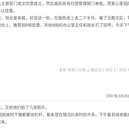
主管部门发文同意成立，然后报民政局社团管理部门审批。而爱心家园
不让挂靠。
，局长是亲戚，好说话一些，在报告送上去二个半月，催了无数次后，
的份上，推荐到B局挂靠，并给B局的办公室主任和局长打了招呼。今天下
发布:老树 | 分类:心情日记 | 评论:0 | 浏览:
2007年3月20
午。又给他们拍了几张照片。
刚来时下楼都要扶栏杆，看来现在情况比来时好许多。下午看到母亲能
起来。