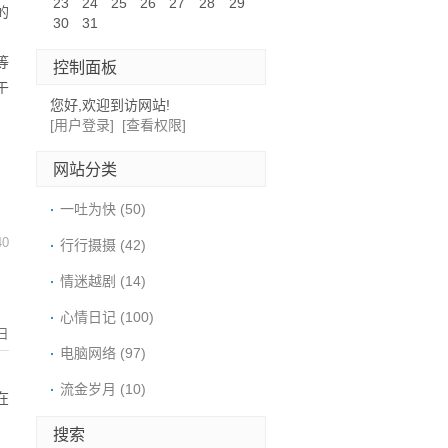
23
24
25
26
27
28
29
的
30
31
等
控制面板
午
您好,欢迎到访网站!
[用户登录]
[查看权限]
网站分类
一吐为快
(50)
40
行行摄摄
(42)
情迷越剧
(14)
心情日记
(100)
日
电脑网络
(97)
流金岁月
(10)
在
搜索