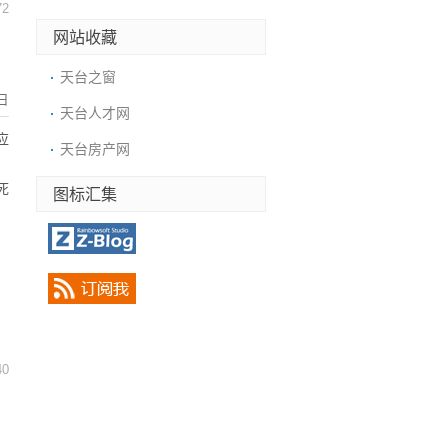
72
网站收藏
天台之窗
日
天台人才网
应
天台房产网
死
图标汇集
40