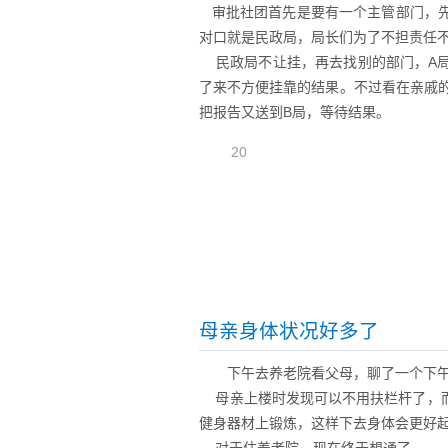
审批社团首先是要有一个主管部门，先
对口就是民政局，局长们为了不担责任
民政局不让挂，再去找别的部门，A局
了来不方便挂靠的结果。不过看在亲戚
把报告又送到B局，等待结果。
20
母亲身体状况好多了
下午去养老院看父母，聊了一个下
母亲上楼时发现可以不用扶栏杆了，而
健身器材上锻炼，这样下去身体会更好