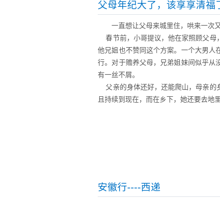
父母年纪大了，该享享清福
一直想让父母来城里住，哄来一次
春节前，小哥提议，他在家照顾父母，
他兄姐也不赞同这个方案。一个大男人
行。对于赡养父母，兄弟姐妹间似乎从
有一丝不屑。
父亲的身体还好，还能爬山，母亲的身
且持续到现在，而在乡下，她还要去地
安徽行----西递