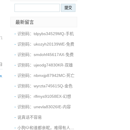
最新留言
识别码：tdpybs34529MQ-手机
71
识别码：ukozyh20139WE-免费
识别码：smdohf45617AX-免费
日
识别码：ujeodg74830KR-双雄
识别码：nbmxjp87942MC-死亡
w.
识别码：wyrzta74561SQ-金色
识别码：rlfmys91058EX-幻想
识别码：unevla83026IE-内容
说真话不容易
小狗🐶和谁都亲昵，难得有人陪它。那谁是