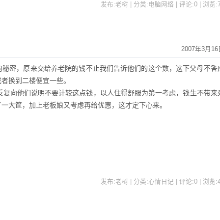
发布:老树 | 分类:电脑网络 | 评论:0 | 浏览:
2007年3月16
的秘密，原来交给养老院的钱不止我们告诉他们的这个数，这下父母不答
或者换到二楼便宜一些。
复向他们说明不要计较这点钱，以人住得舒服为第一考虑，钱生不带来
了一大筐，加上老板娘又考虑再给优惠，这才定下心来。
发布:老树 | 分类:心情日记 | 评论:0 | 浏览: