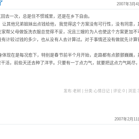
了
2007年3月4
又回去一次，总是住不惯城里，还是在乡下自由。
让其他兄弟姐妹出点钱给他，我觉得这个方案没有可行性，没有同意，
在家帮父母做饭洗衣服总觉得不妥，况且三嫂的为人也使这个方案更加不
没有计较过钱的多少，也从没有人去计算过。对于事情还没有做就先计算
体现在是每况愈下，特别是春节前半个月开始，走路都有点颤颤巍巍，
里干活，前些天还去种了洋芋。只要有一丁点力气，就要把这点力气耗尽
发布:老树 | 分类:心情日记 | 评论:0 | 浏览:
2007年2月11